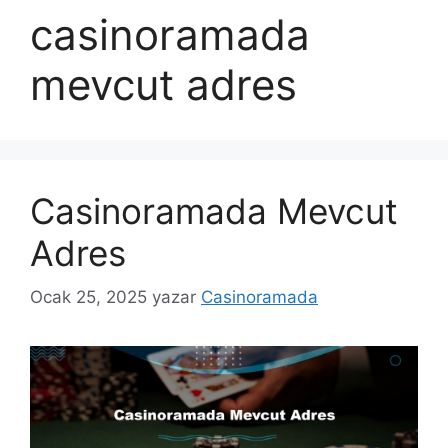
casinoramada
mevcut adres
Casinoramada Mevcut
Adres
Ocak 25, 2025
yazar
Casinoramada