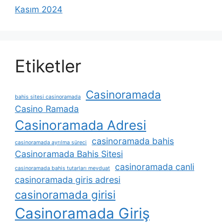
Kasım 2024
Etiketler
Casinoramada
bahis sitesi casinoramada
Casino Ramada
Casinoramada Adresi
casinoramada bahis
casinoramada ayrılma süreci
Casinoramada Bahis Sitesi
casinoramada canli
casinoramada bahis tutarları mevduat
casinoramada giris adresi
casinoramada girisi
Casinoramada Giriş