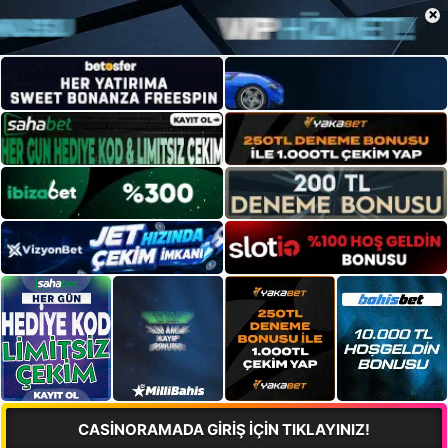
×
CASİNORAMADA GİRİŞ İÇİN TIKLAYINIZ!