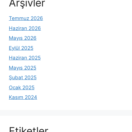
Arşivler
Temmuz 2026
Haziran 2026
Mayıs 2026
Eylül 2025
Haziran 2025
Mayıs 2025
Şubat 2025
Ocak 2025
Kasım 2024
Etiketler