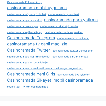
Casinoramada Kullanıcı Artışı
casinoramada mobil uygulama
casinoramada müşteri çözümleri
casinoramada oyun sitesi
casinoramada para yatirma
casinoramada oyun stratejisi
casinoramada promosyon
casinoramada rekabetçi oranlar
casinoramada sağlam altyapı
casinoramada sınırlı seçenekler
Casinoramada Telegram
casinoramada tv canli maç
casinoramada tv canli maç izle
Casinoramada Twitter
casinoramada twitter güncelleme
casinoramada yakınlaştırma özelliği
casinoramada yardım merkezi
casinoramada yazılım uyumluluğu
casinoramada yeni adresi nedir uzman casino oyun seçenekleri
Casinoramada Yeni Giriş
casinoramada üye i̇şlemleri
Casinoramada Şikayet
mobil casinoramada
oyun sitesi
twitter casinoramada