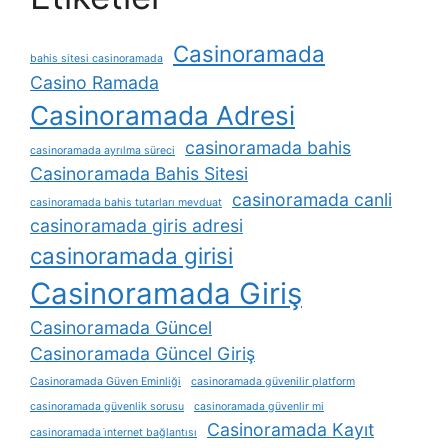
Casinoramada
bahis sitesi casinoramada
Casino Ramada
Casinoramada Adresi
casinoramada bahis
casinoramada ayrılma süreci
Casinoramada Bahis Sitesi
casinoramada canli
casinoramada bahis tutarları mevduat
casinoramada giris adresi
casinoramada girisi
Casinoramada Giriş
Casinoramada Güncel
Casinoramada Güncel Giriş
Casinoramada Güven Eminliği
casinoramada güvenilir platform
casinoramada güvenlik sorusu
casinoramada güvenlir mi
Casinoramada Kayıt
casinoramada i̇nternet bağlantısı