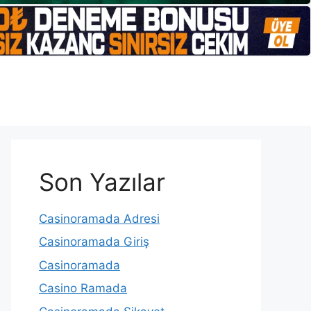
Son Yazılar
Casinoramada Adresi
Casinoramada Giriş
Casinoramada
Casino Ramada