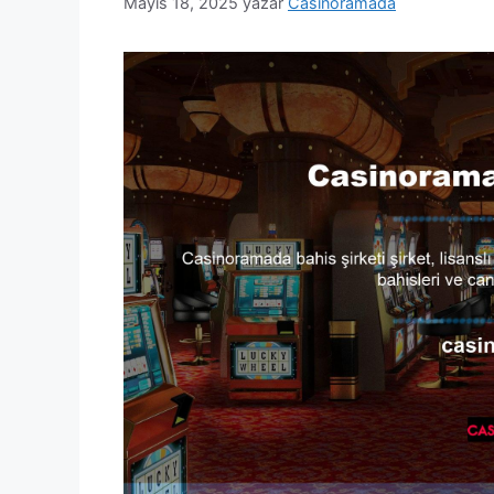
Mayıs 18, 2025
yazar
Casinoramada