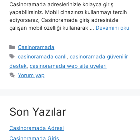
Casinoramada adreslerinizle kolayca giriş
yapabilirsiniz. Mobil cihazınızı kullanmayı tercih
ediyorsanız, Casinoramada giriş adresinizle
çalışan mobil özelliği kullanarak …
Devamını oku
Kategoriler
Casinoramada
Etiketler
casinoramada canli
,
casinoramada güvenilir
destek
,
casinoramada web site üyeleri
Yorum yap
Son Yazılar
Casinoramada Adresi
Casinoramada Giriş