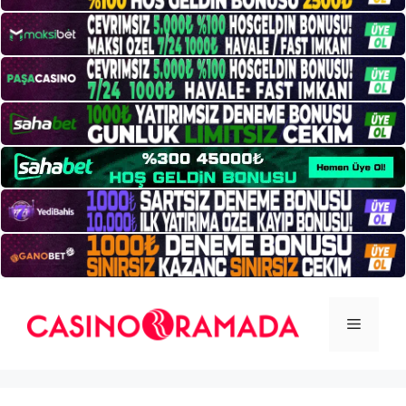
İçeriğe
atla
Menü