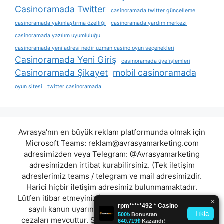
Casinoramada Twitter
casinoramada twitter güncelleme
casinoramada yakınlaştırma özelliği
casinoramada yardım merkezi
casinoramada yazılım uyumluluğu
casinoramada yeni adresi nedir uzman casino oyun seçenekleri
Casinoramada Yeni Giriş
casinoramada üye i̇şlemleri
Casinoramada Şikayet
mobil casinoramada
oyun sitesi
twitter casinoramada
Avrasya'nın en büyük reklam platformunda olmak için
Microsoft Teams:
reklam@avrasyamarketing.com
adresimizden veya Telegram: @Avrasyamarketing
adresimizden irtibat kurabilirsiniz. (Tek iletişim
adreslerimiz teams / telegram ve mail adresimizdir.
Harici hiçbir iletişim adresimiz bulunmamaktadır.
Lütfen itibar etmeyiniz.) Türkiye yasalarına göre 7258
sayılı kanun uyarınca yasa dışı bahis oynamanın
cezaları mevcuttur. Şu an bulunduğunuz site hiç bir