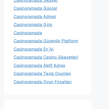
Casinoramada Şikayet
Casinoramada Güncel
Casinoramada Adresi
Casinoramada Giriş
Casinoramada
Casinoramada Güvenilir Platform
Casinoramada En İyi
Casinoramada Casino Şikayetleri
Casinoramada Aktif Adres
Casinoramada Tavla Oyunları
Casinoramada Oyun Fırsatları