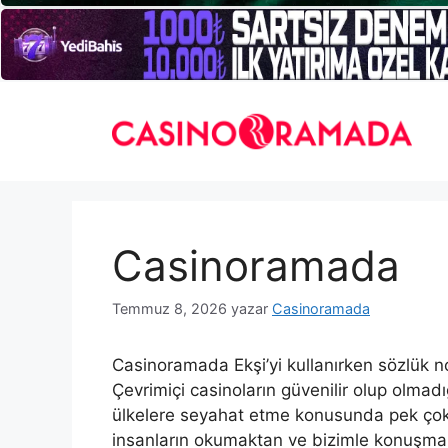
İçeriğe
atla
Casinoramada
Temmuz 8, 2026
yazar
Casinoramada
Casinoramada Ekşi’yi kullanırken sözlük no
Çevrimiçi casinoların güvenilir olup olmad
ülkelere seyahat etme konusunda pek çok fa
insanların okumaktan ve bizimle konuşmak