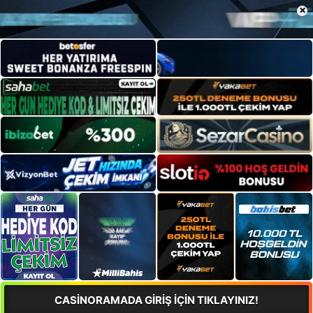
×
CASİNORAMADA GİRİŞ İÇİN TIKLAYINIZ!