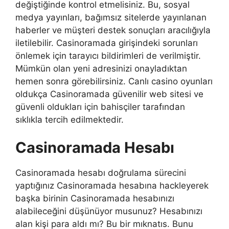
değiştiğinde kontrol etmelisiniz. Bu, sosyal
medya yayınları, bağımsız sitelerde yayınlanan
haberler ve müşteri destek sonuçları aracılığıyla
iletilebilir. Casinoramada girişindeki sorunları
önlemek için tarayıcı bildirimleri de verilmiştir.
Mümkün olan yeni adresinizi onayladıktan
hemen sonra görebilirsiniz. Canlı casino oyunları
oldukça Casinoramada güvenilir web sitesi ve
güvenli oldukları için bahisçiler tarafından
sıklıkla tercih edilmektedir.
Casinoramada Hesabı
Casinoramada hesabı doğrulama sürecini
yaptığınız Casinoramada hesabına hackleyerek
başka birinin Casinoramada hesabınızı
alabileceğini düşünüyor musunuz? Hesabınızı
alan kişi para aldı mı? Bu bir mıknatıs. Bunu