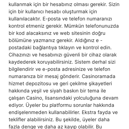
kullanmak için bir hesabınız olması gerekir. Sizin
için bir kullanıcı hesabı oluşturmak için
kullanılacaktır. E-posta ve telefon numaranızı
kontrol etmeniz gerekir. Mümkün telefonunuzda
bir kod alacaksınız ve web sitesinin doğru
bölümüne yazmanız gerekir. Aldığınız e -
postadaki bağlantıya tıklayın ve kontrol edin.
Cihazınızı ve hesabınızı güvenli bir cihaz olarak
kaydederek koruyabilirsiniz. Sistem derhal sizi
bilgilendirir ve e-posta adresinize ve telefon
numaranıza bir mesaj gönderir. Casinoramada
hizmet depozitosu ve geri çekilme şikayetleri
hakkında yeşil ve siyah baskın bir tema ile
çalışan Casino, lisansındaki yolculuğuna devam
ediyor. Üyeler bu platformu sorunlar hakkında
endişelenmeden kullanabilirler. Ekstra fayda ve
teklifler alabilirsiniz. Bu şekilde, üyeler daha
fazla denge ve daha az kayıp olabilir. Bu