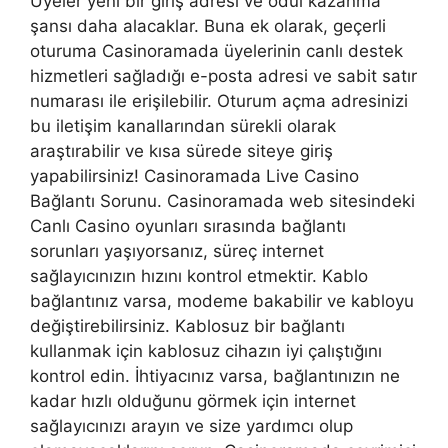
Üyeler yeni bir giriş adresi ve ödül kazanma
şansı daha alacaklar. Buna ek olarak, geçerli
oturuma Casinoramada üyelerinin canlı destek
hizmetleri sağladığı e-posta adresi ve sabit satır
numarası ile erişilebilir. Oturum açma adresinizi
bu iletişim kanallarından sürekli olarak
araştırabilir ve kısa sürede siteye giriş
yapabilirsiniz! Casinoramada Live Casino
Bağlantı Sorunu. Casinoramada web sitesindeki
Canlı Casino oyunları sırasında bağlantı
sorunları yaşıyorsanız, süreç internet
sağlayıcınızın hızını kontrol etmektir. Kablo
bağlantınız varsa, modeme bakabilir ve kabloyu
değiştirebilirsiniz. Kablosuz bir bağlantı
kullanmak için kablosuz cihazın iyi çalıştığını
kontrol edin. İhtiyacınız varsa, bağlantınızın ne
kadar hızlı olduğunu görmek için internet
sağlayıcınızı arayın ve size yardımcı olup