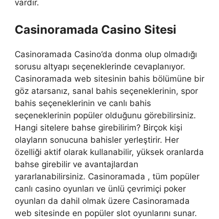
vardır.
Casinoramada Casino Sitesi
Casinoramada Casino’da donma olup olmadığı
sorusu altyapı seçeneklerinde cevaplanıyor.
Casinoramada web sitesinin bahis bölümüne bir
göz atarsanız, sanal bahis seçeneklerinin, spor
bahis seçeneklerinin ve canlı bahis
seçeneklerinin popüler olduğunu görebilirsiniz.
Hangi sitelere bahse girebilirim? Birçok kişi
olayların sonucuna bahisler yerleştirir. Her
özelliği aktif olarak kullanabilir, yüksek oranlarda
bahse girebilir ve avantajlardan
yararlanabilirsiniz. Casinoramada , tüm popüler
canlı casino oyunları ve ünlü çevrimiçi poker
oyunları da dahil olmak üzere Casinoramada
web sitesinde en popüler slot oyunlarını sunar.