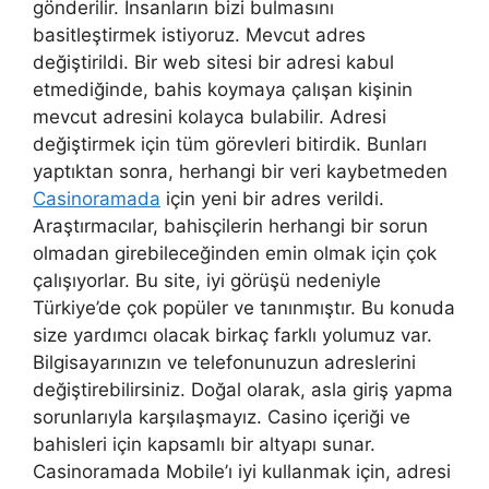
gönderilir. İnsanların bizi bulmasını
basitleştirmek istiyoruz. Mevcut adres
değiştirildi. Bir web sitesi bir adresi kabul
etmediğinde, bahis koymaya çalışan kişinin
mevcut adresini kolayca bulabilir. Adresi
değiştirmek için tüm görevleri bitirdik. Bunları
yaptıktan sonra, herhangi bir veri kaybetmeden
Casinoramada
için yeni bir adres verildi.
Araştırmacılar, bahisçilerin herhangi bir sorun
olmadan girebileceğinden emin olmak için çok
çalışıyorlar. Bu site, iyi görüşü nedeniyle
Türkiye’de çok popüler ve tanınmıştır. Bu konuda
size yardımcı olacak birkaç farklı yolumuz var.
Bilgisayarınızın ve telefonunuzun adreslerini
değiştirebilirsiniz. Doğal olarak, asla giriş yapma
sorunlarıyla karşılaşmayız. Casino içeriği ve
bahisleri için kapsamlı bir altyapı sunar.
Casinoramada Mobile’ı iyi kullanmak için, adresi