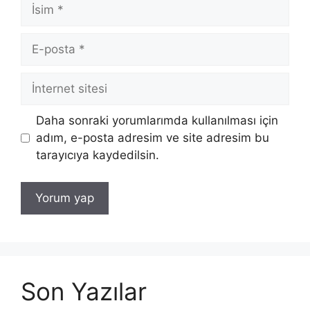
İsim
E-
posta
İnternet
sitesi
Daha sonraki yorumlarımda kullanılması için
adım, e-posta adresim ve site adresim bu
tarayıcıya kaydedilsin.
Son Yazılar