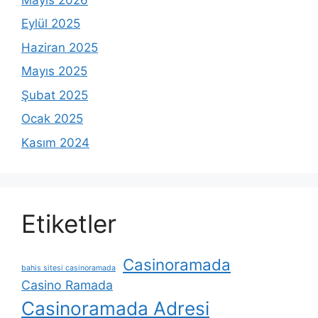
Eylül 2025
Haziran 2025
Mayıs 2025
Şubat 2025
Ocak 2025
Kasım 2024
Etiketler
Casinoramada
bahis sitesi casinoramada
Casino Ramada
Casinoramada Adresi