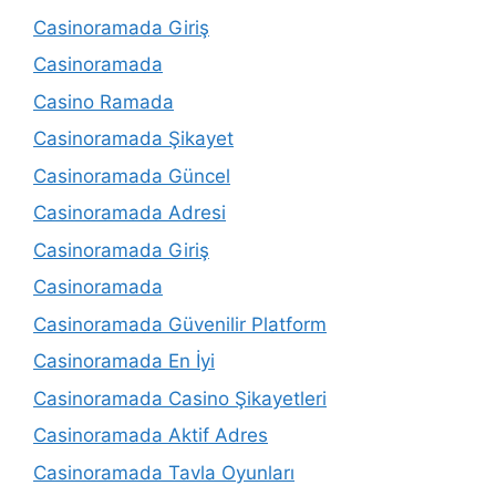
Casinoramada Giriş
Casinoramada
Casino Ramada
Casinoramada Şikayet
Casinoramada Güncel
Casinoramada Adresi
Casinoramada Giriş
Casinoramada
Casinoramada Güvenilir Platform
Casinoramada En İyi
Casinoramada Casino Şikayetleri
Casinoramada Aktif Adres
Casinoramada Tavla Oyunları