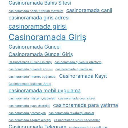
Casinoramada Bahis Sitesi
casinoramada canli
casinoramada bahis tutarları mevduat
casinoramada giris adresi
casinoramada girisi
Casinoramada Giriş
Casinoramada Güncel
Casinoramada Güncel Giriş
Casinoramada Güven Eminliği
casinoramada güvenilir platform
casinoramada güvenlik sorusu
casinoramada güvenlir mi
Casinoramada Kayıt
casinoramada i̇nternet bağlantısı
Casinoramada Kullanıcı Artışı
casinoramada mobil uygulama
casinoramada müşteri çözümleri
casinoramada oyun sitesi
casinoramada para yatirma
casinoramada oyun stratejisi
casinoramada promosyon
casinoramada rekabetçi oranlar
casinoramada sağlam altyapı
casinoramada sınırlı seçenekler
Casinoramada Telegram
casinoramada tv canli maç