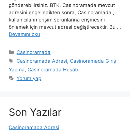
gönderebilirsiniz. BTK, Casinoramada mevcut
adresini engelledikten sonra, Casinoramada ,
kullanıcıların erişim sorunlarına erişmesini
önlemek için mevcut adresi değiştirecektir. Bu …
Devamını oku
Kategoriler
Casinoramada
Etiketler
Casinoramada Adresi
,
Casinoramada Giriş
Yapma
,
Casinoramada Hesabı
Yorum yap
Son Yazılar
Casinoramada Adresi