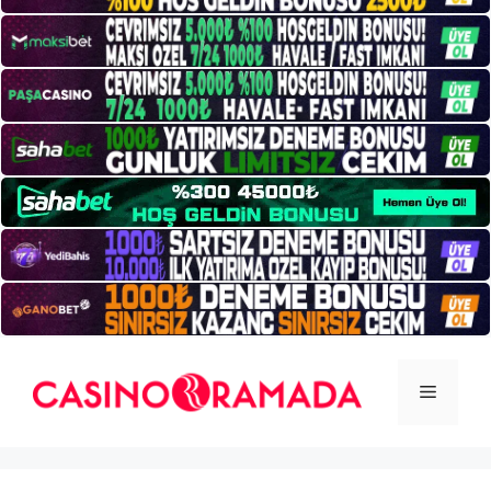
İçeriğe
atla
Menü