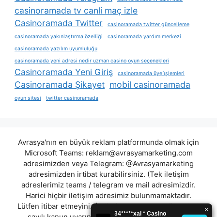
casinoramada tv canli maç izle
Casinoramada Twitter
casinoramada twitter güncelleme
casinoramada yakınlaştırma özelliği
casinoramada yardım merkezi
casinoramada yazılım uyumluluğu
casinoramada yeni adresi nedir uzman casino oyun seçenekleri
Casinoramada Yeni Giriş
casinoramada üye i̇şlemleri
Casinoramada Şikayet
mobil casinoramada
oyun sitesi
twitter casinoramada
Avrasya'nın en büyük reklam platformunda olmak için
Microsoft Teams:
reklam@avrasyamarketing.com
adresimizden veya Telegram: @Avrasyamarketing
adresimizden irtibat kurabilirsiniz. (Tek iletişim
adreslerimiz teams / telegram ve mail adresimizdir.
Harici hiçbir iletişim adresimiz bulunmamaktadır.
Lütfen itibar etmeyiniz.) Türkiye yasalarına göre 7258
sayılı kanun uyarınca yasa dışı bahis oynamanın