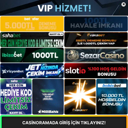
×
CASİNORAMADA GİRİŞ İÇİN TIKLAYINIZ!