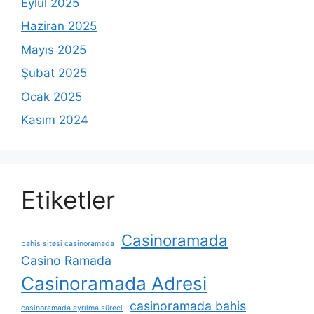
Eylül 2025
Haziran 2025
Mayıs 2025
Şubat 2025
Ocak 2025
Kasım 2024
Etiketler
Casinoramada
bahis sitesi casinoramada
Casino Ramada
Casinoramada Adresi
casinoramada bahis
casinoramada ayrılma süreci