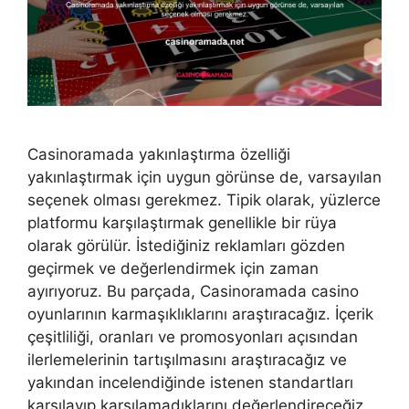
Casinoramada yakınlaştırma özelliği
yakınlaştırmak için uygun görünse de, varsayılan
seçenek olması gerekmez. Tipik olarak, yüzlerce
platformu karşılaştırmak genellikle bir rüya
olarak görülür. İstediğiniz reklamları gözden
geçirmek ve değerlendirmek için zaman
ayırıyoruz. Bu parçada, Casinoramada casino
oyunlarının karmaşıklıklarını araştıracağız. İçerik
çeşitliliği, oranları ve promosyonları açısından
ilerlemelerinin tartışılmasını araştıracağız ve
yakından incelendiğinde istenen standartları
karşılayıp karşılamadıklarını değerlendireceğiz.