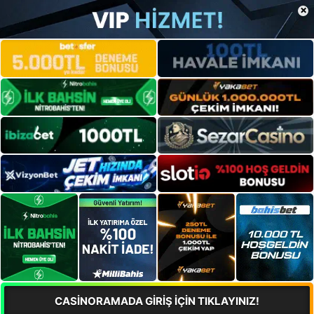
×
CASİNORAMADA GİRİŞ İÇİN TIKLAYINIZ!