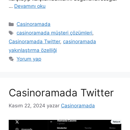
…
Devamını oku
Kategoriler
Casinoramada
Etiketler
casinoramada müşteri çözümleri
,
Casinoramada Twitter
,
casinoramada
yakınlaştırma özelliği
Yorum yap
Casinoramada Twitter
Kasım 22, 2024
yazar
Casinoramada