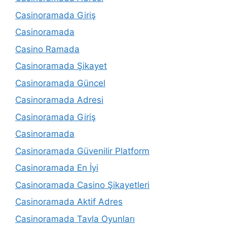
Casinoramada Giriş
Casinoramada
Casino Ramada
Casinoramada Şikayet
Casinoramada Güncel
Casinoramada Adresi
Casinoramada Giriş
Casinoramada
Casinoramada Güvenilir Platform
Casinoramada En İyi
Casinoramada Casino Şikayetleri
Casinoramada Aktif Adres
Casinoramada Tavla Oyunları