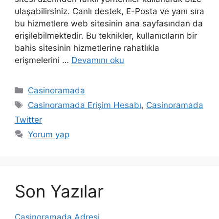
ulaşabilirsiniz. Canlı destek, E-Posta ve yanı sıra
bu hizmetlere web sitesinin ana sayfasından da
erişilebilmektedir. Bu teknikler, kullanıcıların bir
bahis sitesinin hizmetlerine rahatlıkla
erişmelerini …
Devamını oku
Kategoriler
Casinoramada
Etiketler
Casinoramada Erişim Hesabı
,
Casinoramada
Twitter
Yorum yap
Son Yazılar
Casinoramada Adresi