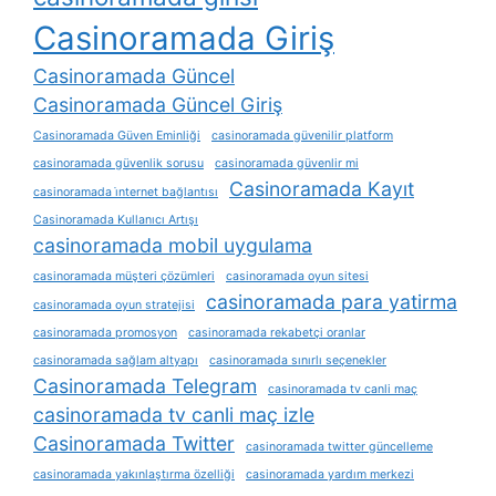
Casinoramada Giriş
Casinoramada Güncel
Casinoramada Güncel Giriş
Casinoramada Güven Eminliği
casinoramada güvenilir platform
casinoramada güvenlik sorusu
casinoramada güvenlir mi
Casinoramada Kayıt
casinoramada i̇nternet bağlantısı
Casinoramada Kullanıcı Artışı
casinoramada mobil uygulama
casinoramada müşteri çözümleri
casinoramada oyun sitesi
casinoramada para yatirma
casinoramada oyun stratejisi
casinoramada promosyon
casinoramada rekabetçi oranlar
casinoramada sağlam altyapı
casinoramada sınırlı seçenekler
Casinoramada Telegram
casinoramada tv canli maç
casinoramada tv canli maç izle
Casinoramada Twitter
casinoramada twitter güncelleme
casinoramada yakınlaştırma özelliği
casinoramada yardım merkezi