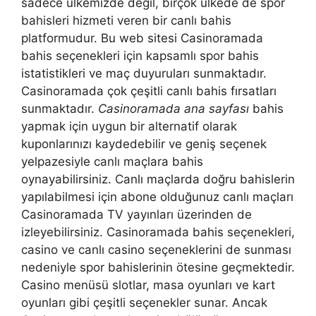
sadece ülkemizde değil, birçok ülkede de spor
bahisleri hizmeti veren bir canlı bahis
platformudur. Bu web sitesi Casinoramada
bahis seçenekleri için kapsamlı spor bahis
istatistikleri ve maç duyuruları sunmaktadır.
Casinoramada çok çeşitli canlı bahis fırsatları
sunmaktadır.
Casinoramada ana sayfası
bahis
yapmak için uygun bir alternatif olarak
kuponlarınızı kaydedebilir ve geniş seçenek
yelpazesiyle canlı maçlara bahis
oynayabilirsiniz. Canlı maçlarda doğru bahislerin
yapılabilmesi için abone olduğunuz canlı maçları
Casinoramada TV yayınları üzerinden de
izleyebilirsiniz. Casinoramada bahis seçenekleri,
casino ve canlı casino seçeneklerini de sunması
nedeniyle spor bahislerinin ötesine geçmektedir.
Casino menüsü slotlar, masa oyunları ve kart
oyunları gibi çeşitli seçenekler sunar. Ancak