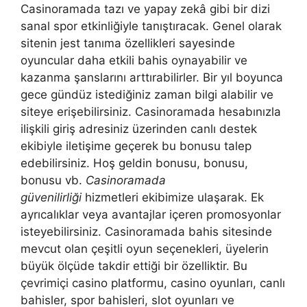
Casinoramada tazı ve yapay zekâ gibi bir dizi
sanal spor etkinliğiyle tanıştıracak. Genel olarak
sitenin jest tanıma özellikleri sayesinde
oyuncular daha etkili bahis oynayabilir ve
kazanma şanslarını arttırabilirler. Bir yıl boyunca
gece gündüz istediğiniz zaman bilgi alabilir ve
siteye erişebilirsiniz. Casinoramada hesabınızla
ilişkili giriş adresiniz üzerinden canlı destek
ekibiyle iletişime geçerek bu bonusu talep
edebilirsiniz. Hoş geldin bonusu, bonusu,
bonusu vb.
Casinoramada
güvenilirliği
hizmetleri ekibimize ulaşarak. Ek
ayrıcalıklar veya avantajlar içeren promosyonlar
isteyebilirsiniz. Casinoramada bahis sitesinde
mevcut olan çeşitli oyun seçenekleri, üyelerin
büyük ölçüde takdir ettiği bir özelliktir. Bu
çevrimiçi casino platformu, casino oyunları, canlı
bahisler, spor bahisleri, slot oyunları ve