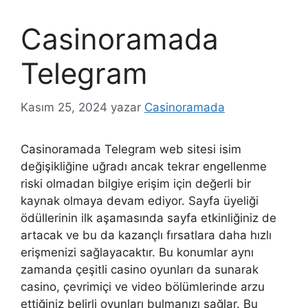
Casinoramada
Telegram
Kasım 25, 2024
yazar
Casinoramada
Casinoramada Telegram web sitesi isim
değişikliğine uğradı ancak tekrar engellenme
riski olmadan bilgiye erişim için değerli bir
kaynak olmaya devam ediyor. Sayfa üyeliği
ödüllerinin ilk aşamasında sayfa etkinliğiniz de
artacak ve bu da kazançlı fırsatlara daha hızlı
erişmenizi sağlayacaktır. Bu konumlar aynı
zamanda çeşitli casino oyunları da sunarak
casino, çevrimiçi ve video bölümlerinde arzu
ettiğiniz belirli oyunları bulmanızı sağlar. Bu