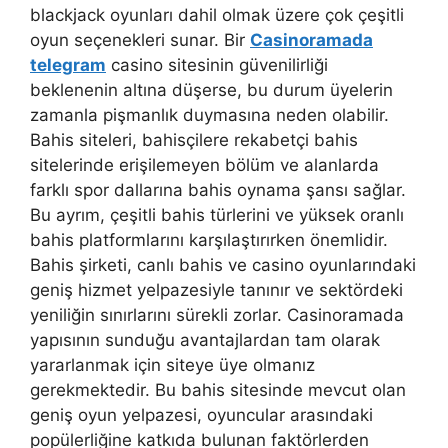
blackjack oyunları dahil olmak üzere çok çeşitli
oyun seçenekleri sunar. Bir
Casinoramada
telegram
casino sitesinin güvenilirliği
beklenenin altına düşerse, bu durum üyelerin
zamanla pişmanlık duymasına neden olabilir.
Bahis siteleri, bahisçilere rekabetçi bahis
sitelerinde erişilemeyen bölüm ve alanlarda
farklı spor dallarına bahis oynama şansı sağlar.
Bu ayrım, çeşitli bahis türlerini ve yüksek oranlı
bahis platformlarını karşılaştırırken önemlidir.
Bahis şirketi, canlı bahis ve casino oyunlarındaki
geniş hizmet yelpazesiyle tanınır ve sektördeki
yeniliğin sınırlarını sürekli zorlar. Casinoramada
yapısının sunduğu avantajlardan tam olarak
yararlanmak için siteye üye olmanız
gerekmektedir. Bu bahis sitesinde mevcut olan
geniş oyun yelpazesi, oyuncular arasındaki
popülerliğine katkıda bulunan faktörlerden