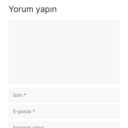
Yorum yapın
Yorum
İsim
E-
posta
İnternet