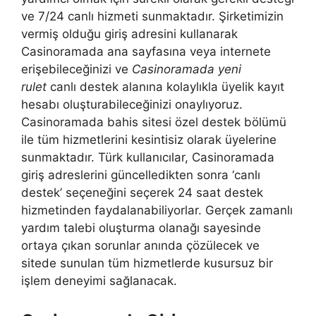
ve 7/24 canlı hizmeti sunmaktadır. Şirketimizin
vermiş olduğu giriş adresini kullanarak
Casinoramada ana sayfasına veya internete
erişebileceğinizi ve
Casinoramada yeni
rulet
canlı destek alanına kolaylıkla üyelik kayıt
hesabı oluşturabileceğinizi onaylıyoruz.
Casinoramada bahis sitesi özel destek bölümü
ile tüm hizmetlerini kesintisiz olarak üyelerine
sunmaktadır. Türk kullanıcılar, Casinoramada
giriş adreslerini güncelledikten sonra ‘canlı
destek’ seçeneğini seçerek 24 saat destek
hizmetinden faydalanabiliyorlar. Gerçek zamanlı
yardım talebi oluşturma olanağı sayesinde
ortaya çıkan sorunlar anında çözülecek ve
sitede sunulan tüm hizmetlerde kusursuz bir
işlem deneyimi sağlanacak.