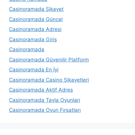
Casinoramada Şikayet
Casinoramada Güncel
Casinoramada Adresi
Casinoramada Giriş
Casinoramada
Casinoramada Güvenilir Platform
Casinoramada En İyi
Casinoramada Casino Şikayetleri
Casinoramada Aktif Adres
Casinoramada Tavla Oyunları
Casinoramada Oyun Fırsatları