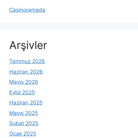
Casinoramada
Arşivler
Temmuz 2026
Haziran 2026
Mayıs 2026
Eylül 2025
Haziran 2025
Mayıs 2025
Şubat 2025
Ocak 2025