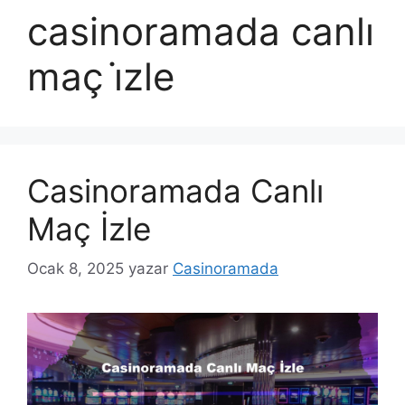
casinoramada canlı
maç i̇zle
Casinoramada Canlı
Maç İzle
Ocak 8, 2025
yazar
Casinoramada