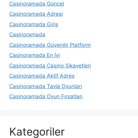
Casinoramada Güncel
Casinoramada Adresi
Casinoramada Giriş
Casinoramada
Casinoramada Güvenilir Platform
Casinoramada En İyi
Casinoramada Casino Şikayetleri
Casinoramada Aktif Adres
Casinoramada Tavla Oyunları
Casinoramada Oyun Fırsatları
Kategoriler