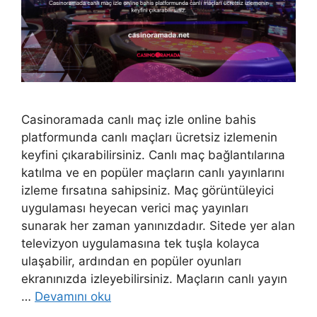
Casinoramada canlı maç izle online bahis
platformunda canlı maçları ücretsiz izlemenin
keyfini çıkarabilirsiniz. Canlı maç bağlantılarına
katılma ve en popüler maçların canlı yayınlarını
izleme fırsatına sahipsiniz. Maç görüntüleyici
uygulaması heyecan verici maç yayınları
sunarak her zaman yanınızdadır. Sitede yer alan
televizyon uygulamasına tek tuşla kolayca
ulaşabilir, ardından en popüler oyunları
ekranınızda izleyebilirsiniz. Maçların canlı yayın
…
Devamını oku