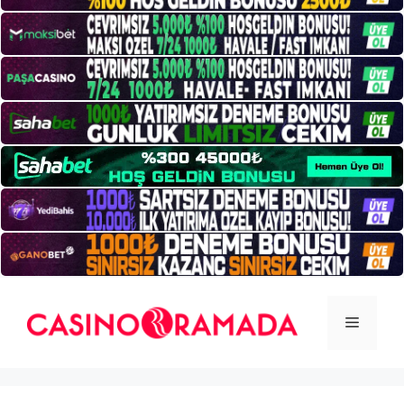
İçeriğe
atla
Menü